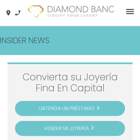
Skip
menu
location_on
phone_enabled
to
content
INSIDER NEWS
Convierta su Joyería
Fina En Capital
navigate_next
OBTENGA UN PRÉSTAMO
navigate_next
VENDER MI JOYERÍA