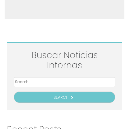
Buscar Noticias
Internas
Search
for:
navigate_next
SEARCH