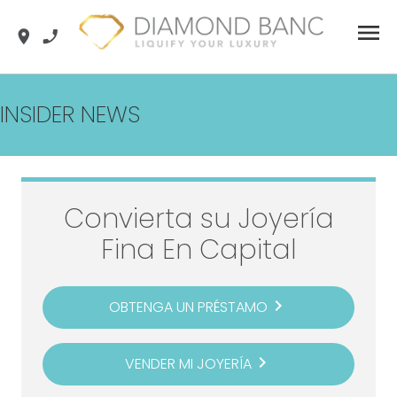
Skip
menu
location_on
phone_enabled
to
content
INSIDER NEWS
Convierta su Joyería
Fina En Capital
navigate_next
OBTENGA UN PRÉSTAMO
navigate_next
VENDER MI JOYERÍA