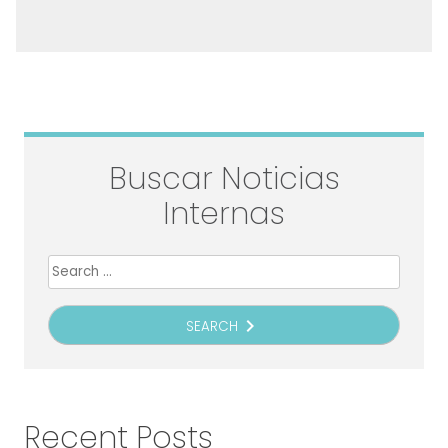
Buscar Noticias
Internas
Search
for:
navigate_next
SEARCH
Recent Posts