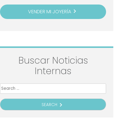
navigate_next
VENDER MI JOYERÍA
Buscar Noticias
Internas
Search
for:
navigate_next
SEARCH