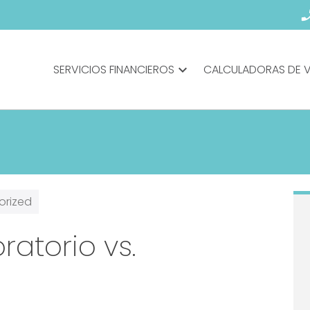
phone_en
SERVICIOS FINANCIEROS
expand_more
CALCULADORAS DE 
orized
atorio vs.