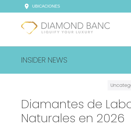
Skip
location_on
UBICACIONES
to
content
INSIDER NEWS
Uncateg
Diamantes de Labor
Naturales en 2026