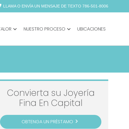
abled
LLAMA O ENVÍA UN MENSAJE DE TEXTO 786-501-8006
VALOR
expand_more
NUESTRO PROCESO
expand_more
UBICACIONES
Convierta su Joyería
Fina En Capital
navigate_next
OBTENGA UN PRÉSTAMO