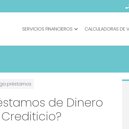
phone_en
SERVICIOS FINANCIEROS
expand_more
CALCULADORAS DE 
ga préstamos
éstamos de Dinero
 Crediticio?