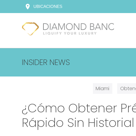
Skip
location_on
UBICACIONES
to
content
INSIDER NEWS
Miami
Obten
¿Cómo Obtener Pr
Rápido Sin Historial