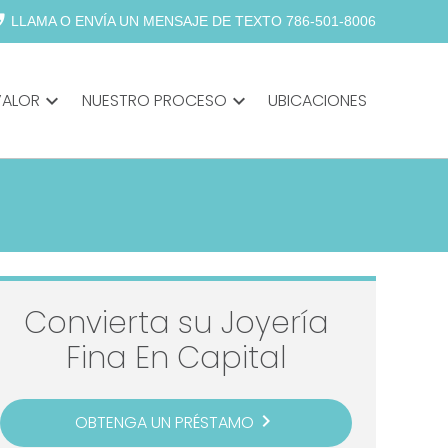
abled
LLAMA O ENVÍA UN MENSAJE DE TEXTO 786-501-8006
VALOR
expand_more
NUESTRO PROCESO
expand_more
UBICACIONES
Convierta su Joyería
Fina En Capital
navigate_next
OBTENGA UN PRÉSTAMO