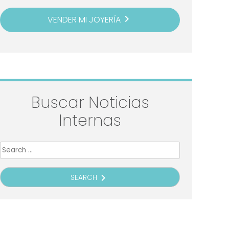
navigate_next
VENDER MI JOYERÍA
Buscar Noticias
Internas
Search
for:
navigate_next
SEARCH