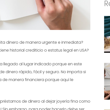
R
sita dinero de manera urgente e inmediata?
ene historial crediticio o estatus legal en USA?
a llegado al lugar indicado porque en este
dinero rápido, fácil y seguro. No importa si
da de manera financiera porque aquí le
préstamos de dinero al dejar joyería fina como
s! Sin embargo, para poder hacerlo debe ser