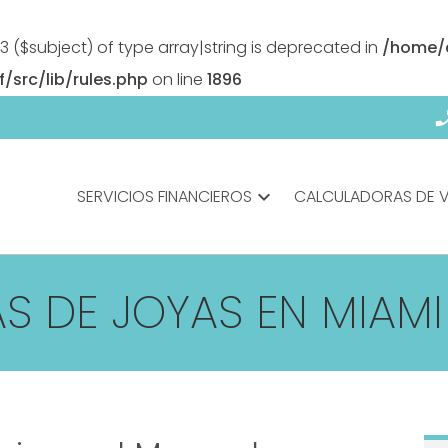
3 ($subject) of type array|string is deprecated in
/home/
src/lib/rules.php
on line
1896
phone_en
SERVICIOS FINANCIEROS
expand_more
CALCULADORAS DE 
AS DE JOYAS EN MIAMI