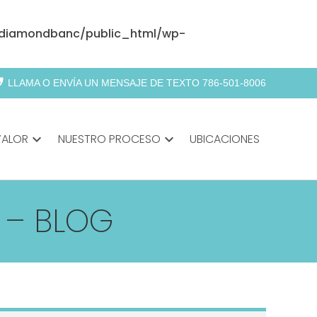
diamondbanc/public_html/wp-
abled
LLAMA O ENVÍA UN MENSAJE DE TEXTO 786-501-8006
VALOR
expand_more
NUESTRO PROCESO
expand_more
UBICACIONES
 – BLOG