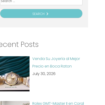
Search
for:
navigate_next
SEARCH
ecent Posts
Venda Su Joyería al Mejor
Precio en Boca Raton
July 30, 2026
Rolex GMT-Master II en Coral