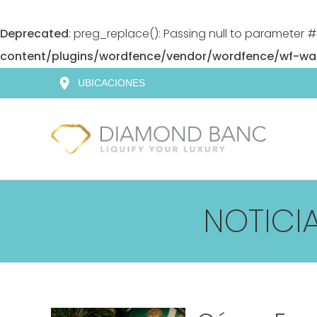
Deprecated
: preg_replace(): Passing null to parameter #
content/plugins/wordfence/vendor/wordfence/wf-waf/
Skip
location_on
UBICACIONES
to
content
NOTICI