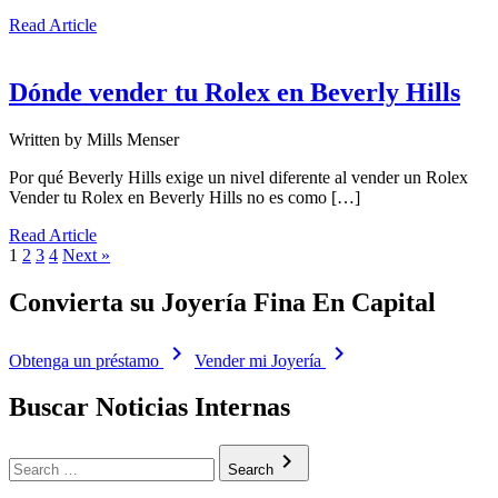
Read Article
Dónde vender tu Rolex en Beverly Hills
Written by
Mills Menser
Por qué Beverly Hills exige un nivel diferente al vender un Rolex
Vender tu Rolex en Beverly Hills no es como […]
Read Article
1
2
3
4
Next »
Convierta su Joyería Fina En Capital
navigate_next
navigate_next
Obtenga un préstamo
Vender mi Joyería
Buscar Noticias Internas
Search
navigate_next
Search
for: