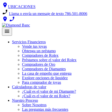
Skip
location_on
UBICACIONES
to
phone_enabled
content
Llama o envía un mensaje de texto 786-501-8006
location_on
phone_enabled
menu
Servicios Financieros
Vende tus joyas
Obtenga un préstamo
Compradores de Rolex
Préstamos sobre el valor del Rolex
Compradores de Oro
Compradores de Diamantes
La casa de empeño que entrega
Explore opciones de liquidez
Para comprador de joyas
Calculadoras de valor
¿Cuál es el valor de mi Diamante?
¿Cuál es el valor de mi Rolex?
Nuestro Proceso
Sobre Nosotros
Las preguntas más frecuentes